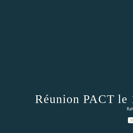
Réunion PACT le 
Rah
2