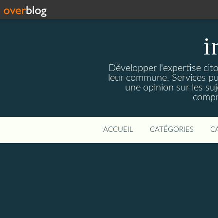
i
Développer l'expertise cito
leur commune. Services publ
une opinion sur les suj
compre
ACCUEIL
CATÉGORIES
C