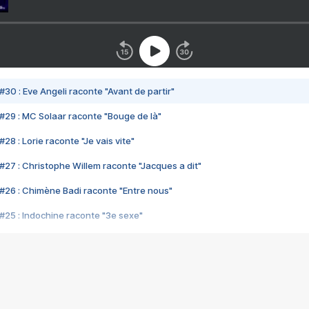
#30 : Eve Angeli raconte "Avant de partir"
#29 : MC Solaar raconte "Bouge de là"
28 : Lorie raconte "Je vais vite"
#27 : Christophe Willem raconte "Jacques a dit"
#26 : Chimène Badi raconte "Entre nous"
#25 : Indochine raconte "3e sexe"
#24 : Zaho raconte "C'est chelou"
#23 : Patrick Bruel raconte "Au café des délices"
#22 : Kyo raconte "Le chemin"