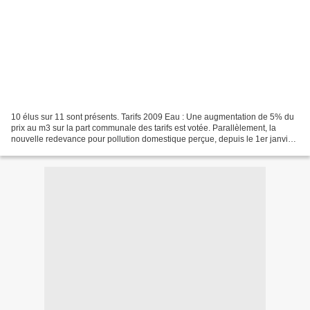
10 élus sur 11 sont présents. Tarifs 2009 Eau : Une augmentation de 5% du
prix au m3 sur la part communale des tarifs est votée. Parallèlement, la
nouvelle redevance pour pollution domestique perçue, depuis le 1er janvier
2008 au profit de l’Agence de...