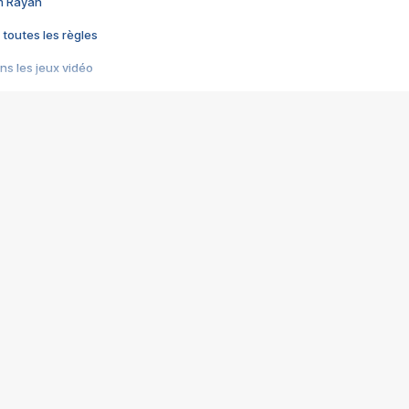
im Rayan
 toutes les règles
s les jeux vidéo
us choquant de Rockstar ? - Le scandale BULLY
e plus moche de Steam
du RÊVE tourne au CAUCHEMAR
pendant 8 heures
it… à tort
umiliés par un jeu vidéo
ire - Final Fantasy 8
ti un empire - Age of Empires
story DOFUS
tard, il crée l'un des pires jeux de tous les temps, MindsEye.