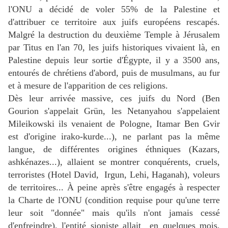
l'ONU a décidé de voler 55% de la Palestine et
d'attribuer ce territoire aux juifs européens rescapés.
Malgré la destruction du deuxième Temple à Jérusalem
par Titus en l'an 70, les juifs historiques vivaient là, en
Palestine depuis leur sortie d'Égypte, il y a 3500 ans,
entourés de chrétiens d'abord, puis de musulmans, au fur
et à mesure de l'apparition de ces religions.
Dès leur arrivée massive, ces juifs du Nord (Ben
Gourion s'appelait Grün, les Netanyahou s'appelaient
Mileikowski ils venaient de Pologne, Itamar Ben Gvir
est d'origine irako-kurde...), ne parlant pas la même
langue, de différentes origines éthniques (Kazars,
ashkénazes...), allaient se montrer conquérents, cruels,
terroristes (Hotel David, Irgun, Lehi, Haganah), voleurs
de territoires... À peine après s'être engagés à respecter
la Charte de l'ONU (condition requise pour qu'une terre
leur soit "donnée" mais qu'ils n'ont jamais cessé
d'enfreindre), l'entité sioniste allait en quelques mois,