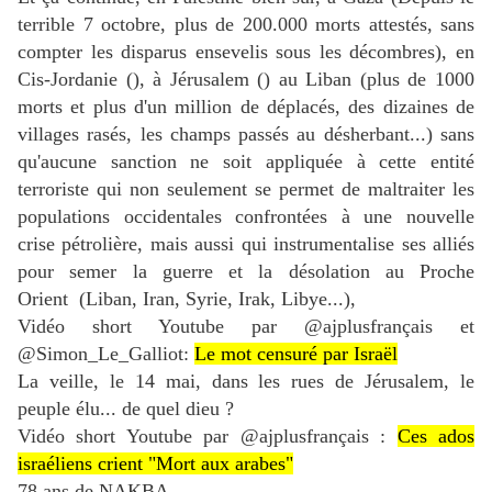
terrible 7 octobre, plus de 200.000 morts attestés, sans
compter les disparus ensevelis sous les décombres), en
Cis-Jordanie (), à Jérusalem () au Liban (plus de 1000
morts et plus d'un million de déplacés, des dizaines de
villages rasés, les champs passés au désherbant...) sans
qu'aucune sanction ne soit appliquée à cette entité
terroriste qui non seulement se permet de maltraiter les
populations occidentales confrontées à une nouvelle
crise pétrolière, mais aussi qui instrumentalise ses alliés
pour semer la guerre et la désolation au Proche
Orient (Liban, Iran, Syrie, Irak, Libye...),
Vidéo short Youtube par @ajplusfrançais et
@Simon_Le_Galliot:
Le mot censuré par Israël
La veille, le 14 mai, dans les rues de Jérusalem, le
peuple élu... de quel dieu ?
Vidéo short Youtube par @ajplusfrançais :
Ces ados
israéliens crient "Mort aux arabes"
78 ans de NAKBA .