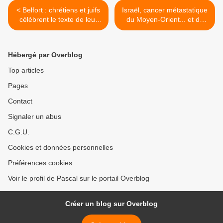
< Belfort : chrétiens et juifs
Israël, cancer métastatique
célèbrent le texte de leur
du Moyen-Orient... et de
réconciliation
l'Humanité ? >
Hébergé par Overblog
Top articles
Pages
Contact
Signaler un abus
C.G.U.
Cookies et données personnelles
Préférences cookies
Voir le profil de Pascal sur le portail Overblog
Créer un blog sur Overblog